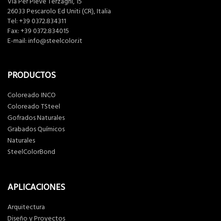
Via Per Pieve Terzagni, 15
26033 Pescarolo Ed Uniti (CR), Italia
Tel:
+39 0372.834311
Fax: +39 0372.834015
E-mail:
info@steelcolor.it
PRODUCTOS
Coloreado INCO
Coloreado TSteel
Gofrados Naturales
Grabados Químicos
Naturales
SteelColorBond
APLICACIONES
Arquitectura
Diseño y Proyectos