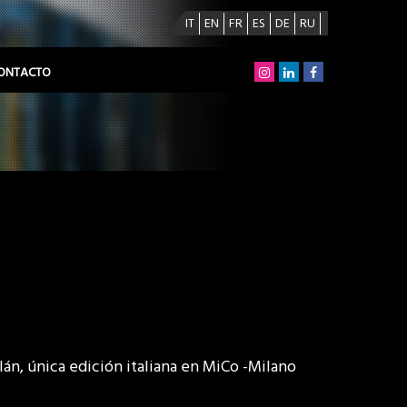
IT
EN
FR
ES
DE
RU
ONTACTO
án, única edición italiana en MiCo -Milano