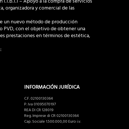
1.b.1.1 – Apoyo a la compra de servicios
ca, organizadora y comercial de las
 de un nuevo método de producción
to PVD, con el objetivo de obtener una
es prestaciones en términos de estética,
:
INFORMACIÓN JURÍDICA
C.F. 02100130364
P. Iva 01095070197
REA DI CR 128019
Reg. Imprese di CR 02100130364
Cap. Sociale 1.500.000,00 Euro i.v.