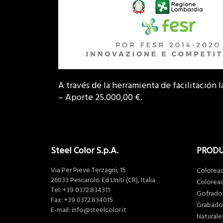
A través de la herramienta de facilitación 
– Aporte 25.000,00 €.
Steel Color S.p.A.
PROD
Via Per Pieve Terzagni, 15
Colorea
26033 Pescarolo Ed Uniti (CR), Italia
Coloread
Tel:
+39 0372.834311
Gofrados
Fax: +39 0372.834015
Grabado
E-mail:
info@steelcolor.it
Naturale