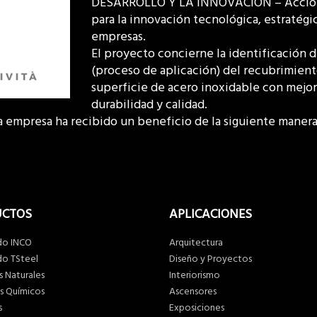
DESARROLLO Y LA INNOVACIÓN – Acción I.
para la innovación tecnológica, estratégi
empresas.
El proyecto concierne la identificación
(proceso de aplicación) del recubrimien
superficie de acero inoxidable con mejor
durabilidad y calidad.
la empresa ha recibido un beneficio de la siguiente manera
UCTOS
APLICACIONES
do INCO
Arquitectura
o TSteel
Diseño y Proyectos
 Naturales
Interiorismo
s Químicos
Ascensores
s
Exposiciones