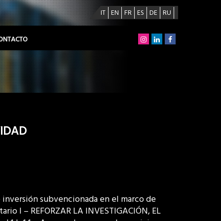
IT
EN
FR
ES
DE
RU
ONTACTO
VIDAD
 inversión subvencionada en el marco de
itario I – REFORZAR LA INVESTIGACIÓN, EL