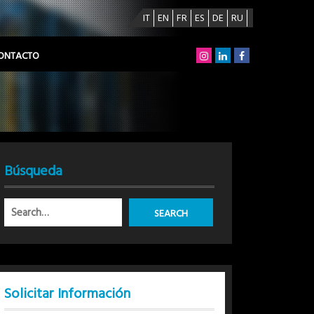
IT
EN
FR
ES
DE
RU
ONTACTO
Búsqueda
Solicitar Información