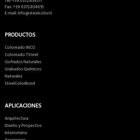
Tel:
+39 0372.834311
Fax: +39 0372.834015
E-mail:
info@steelcolor.it
PRODUCTOS
Coloreado INCO
Coloreado TSteel
Gofrados Naturales
Grabados Químicos
Naturales
SteelColorBond
APLICACIONES
Arquitectura
Diseño y Proyectos
Interiorismo
Ascensores