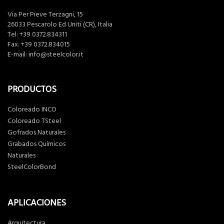
Via Per Pieve Terzagni, 15
26033 Pescarolo Ed Uniti (CR), Italia
Tel:
+39 0372.834311
Fax: +39 0372.834015
E-mail:
info@steelcolor.it
PRODUCTOS
Coloreado INCO
Coloreado TSteel
Gofrados Naturales
Grabados Químicos
Naturales
SteelColorBond
APLICACIONES
Arquitectura