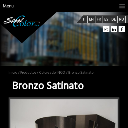
Menu
IT
EN
FR
ES
DE
RU
Inicio
/
Productos
/
Coloreado INCO
/ Bronzo Satinato
Bronzo Satinato