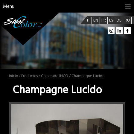
Menu
IT
EN
FR
ES
DE
RU
Inicio
/
Productos
/
Coloreado INCO
/ Champagne Lucido
Champagne Lucido