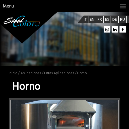
Menu
IT
EN
FR
ES
DE
RU
Inicio
/
Aplicaciones
/
Otras Aplicaciones
/ Horno
Horno