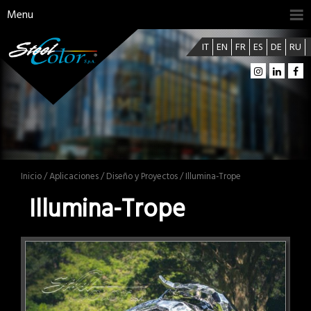
Menu
IT
EN
FR
ES
DE
RU
Inicio
/
Aplicaciones
/
Diseño y Proyectos
/ Illumina-Trope
Illumina-Trope