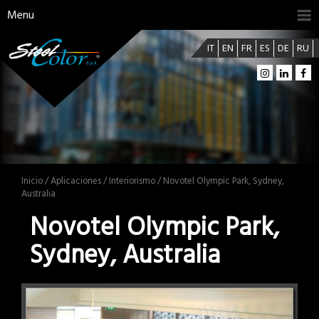
Menu
IT
EN
FR
ES
DE
RU
Inicio
/
Aplicaciones
/
Interiorismo
/ Novotel Olympic Park, Sydney,
Australia
Novotel Olympic Park,
Sydney, Australia