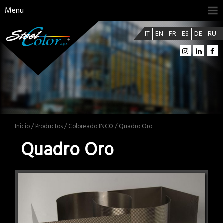
Menu
IT
EN
FR
ES
DE
RU
Inicio
/
Productos
/
Coloreado INCO
/ Quadro Oro
Quadro Oro