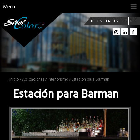
Menu
IT
EN
FR
ES
DE
RU
Inicio
/
Aplicaciones
/
Interiorismo
/ Estación para Barman
Estación para Barman