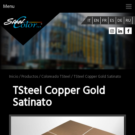
Menu
IT
EN
FR
ES
DE
RU
Inicio
/
Productos
/
Coloreado TSteel
/ TSteel Copper Gold Satinato
TSteel Copper Gold
Satinato