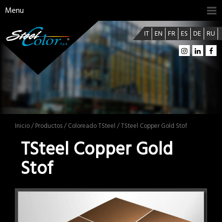
Menu
IT
EN
FR
ES
DE
RU
Inicio
/
Productos
/
Coloreado TSteel
/ TSteel Copper Gold Stof
TSteel Copper Gold
Stof