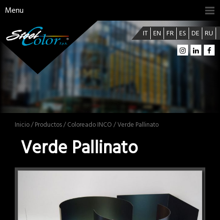
Menu
IT
EN
FR
ES
DE
RU
Inicio
/
Productos
/
Coloreado INCO
/ Verde Pallinato
Verde Pallinato