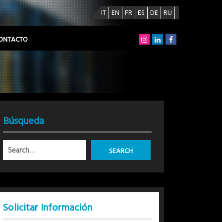
IT
EN
FR
ES
DE
RU
ONTACTO
Búsqueda
Solicitar Información