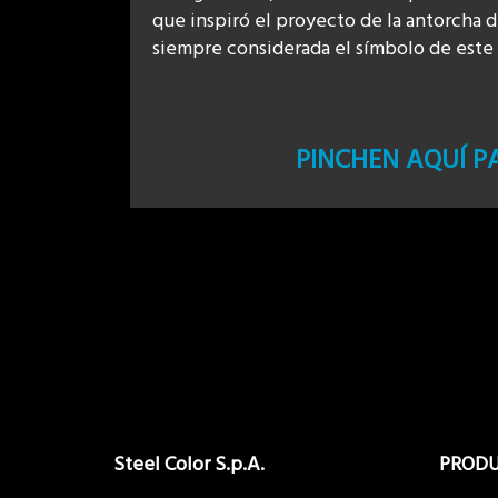
que inspiró el proyecto de la antorcha d
siempre considerada el símbolo de este
PINCHEN AQUÍ 
Steel Color S.p.A.
PROD